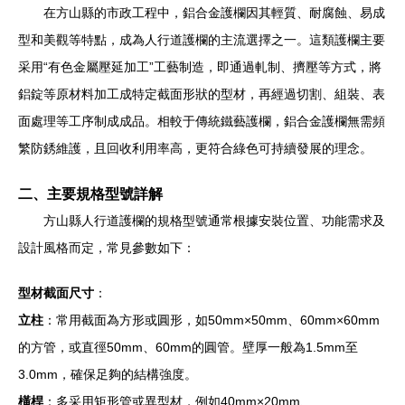
在方山縣的市政工程中，鋁合金護欄因其輕質、耐腐蝕、易成
型和美觀等特點，成為人行道護欄的主流選擇之一。這類護欄主要
采用“有色金屬壓延加工”工藝制造，即通過軋制、擠壓等方式，將
鋁錠等原材料加工成特定截面形狀的型材，再經過切割、組裝、表
面處理等工序制成成品。相較于傳統鐵藝護欄，鋁合金護欄無需頻
繁防銹維護，且回收利用率高，更符合綠色可持續發展的理念。
二、主要規格型號詳解
方山縣人行道護欄的規格型號通常根據安裝位置、功能需求及
設計風格而定，常見參數如下：
型材截面尺寸
：
立柱
：常用截面為方形或圓形，如50mm×50mm、60mm×60mm
的方管，或直徑50mm、60mm的圓管。壁厚一般為1.5mm至
3.0mm，確保足夠的結構強度。
橫桿
：多采用矩形管或異型材，例如40mm×20mm、