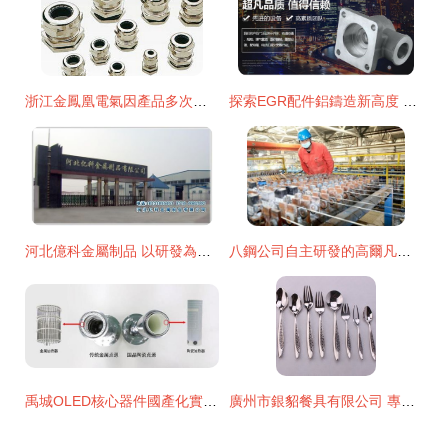
浙江金鳳凰電氣因產品多次故障被國網停標4個月 金屬制品研發的警示與反思
探索EGR配件鋁鑄造新高度 為什么選包氏鑄造是行業的首選
河北億科金屬制品 以研發為引擎，攜手九正網領跑行業創新
八鋼公司自主研發的高爾凡絲產品填補西北市場空白
禹城OLED核心器件國產化實現重大突破，引領全球有色金屬壓延加工新篇章
廣州市銀貂餐具有限公司 專注有色金屬壓延加工的卓越制造者