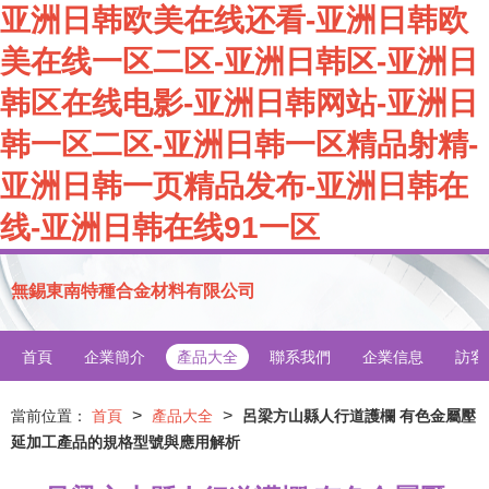
亚洲日韩欧美在线还看-亚洲日韩欧
美在线一区二区-亚洲日韩区-亚洲日
韩区在线电影-亚洲日韩网站-亚洲日
韩一区二区-亚洲日韩一区精品射精-
亚洲日韩一页精品发布-亚洲日韩在
线-亚洲日韩在线91一区
無錫東南特種合金材料有限公司
首頁
企業簡介
產品大全
聯系我們
企業信息
訪客
>
>
當前位置：
首頁
產品大全
呂梁方山縣人行道護欄 有色金屬壓
延加工產品的規格型號與應用解析