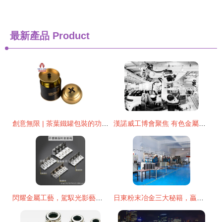
最新產品
Product
創意無限 | 茶葉鐵罐包裝的功能分析與金屬材質的設計巧思
漢諾威工博會聚焦 有色金屬壓延加工領域10款備受矚目的機器人
閃耀金屬工藝，駕馭光影藝術——揭陽市藍城區磐東金鑾五金制品廠
日東粉末冶金三大秘籍，贏戰粉末冶金行業22年