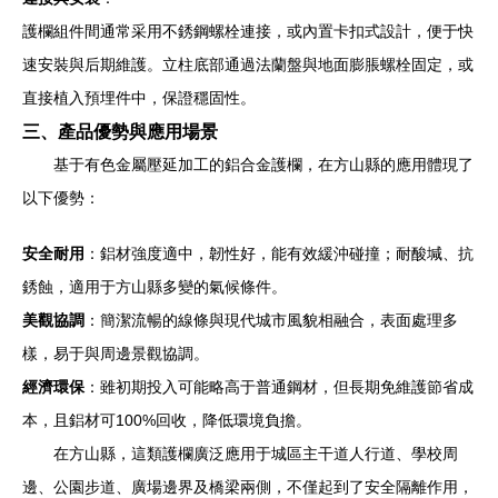
護欄組件間通常采用不銹鋼螺栓連接，或內置卡扣式設計，便于快
速安裝與后期維護。立柱底部通過法蘭盤與地面膨脹螺栓固定，或
直接植入預埋件中，保證穩固性。
三、產品優勢與應用場景
基于有色金屬壓延加工的鋁合金護欄，在方山縣的應用體現了
以下優勢：
安全耐用
：鋁材強度適中，韌性好，能有效緩沖碰撞；耐酸堿、抗
銹蝕，適用于方山縣多變的氣候條件。
美觀協調
：簡潔流暢的線條與現代城市風貌相融合，表面處理多
樣，易于與周邊景觀協調。
經濟環保
：雖初期投入可能略高于普通鋼材，但長期免維護節省成
本，且鋁材可100%回收，降低環境負擔。
在方山縣，這類護欄廣泛應用于城區主干道人行道、學校周
邊、公園步道、廣場邊界及橋梁兩側，不僅起到了安全隔離作用，