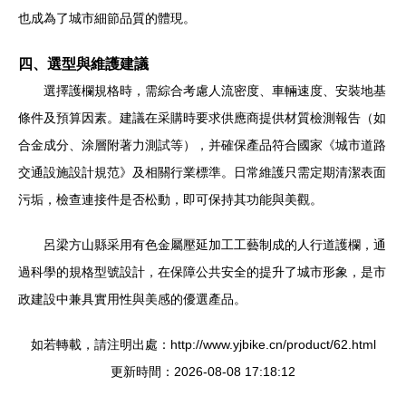
也成為了城市細節品質的體現。
四、選型與維護建議
選擇護欄規格時，需綜合考慮人流密度、車輛速度、安裝地基
條件及預算因素。建議在采購時要求供應商提供材質檢測報告（如
合金成分、涂層附著力測試等），并確保產品符合國家《城市道路
交通設施設計規范》及相關行業標準。日常維護只需定期清潔表面
污垢，檢查連接件是否松動，即可保持其功能與美觀。
呂梁方山縣采用有色金屬壓延加工工藝制成的人行道護欄，通
過科學的規格型號設計，在保障公共安全的提升了城市形象，是市
政建設中兼具實用性與美感的優選產品。
如若轉載，請注明出處：http://www.yjbike.cn/product/62.html
更新時間：2026-08-08 17:18:12