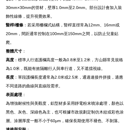
30mm×30mm的管材，壁厚1.0mm至2.0mm。部分設計會加入裝
飾性線條，提升視覺效果。
豎桿/柵條
：若采用柵欄式結構，豎桿直徑常為12mm、16mm或
20mm，間距通常控制在100mm至150mm之間，以防止兒童鉆
爬。
整體尺寸
：
高度
：標準人行道護欄高度一般為0.8米至1.2米，方山縣常見規格
為1.0米，既能有效隔離行人與車行道，又不遮擋視線。
長度
：單段護欄長度通常為2.0米或2.5米，通過連接件拼接，適應
不同道路的曲線與直線段需求。
表面處理
：
為增強耐候性與美觀度，鋁型材多采用靜電粉末噴涂處理，顏色以
黑色、灰色、深綠色為主，也可根據市政規劃定制仿木紋或彩色涂
層。涂層厚度一般不小于60μm，確保長期使用不褪色、不剝落。
連接與安裝
：